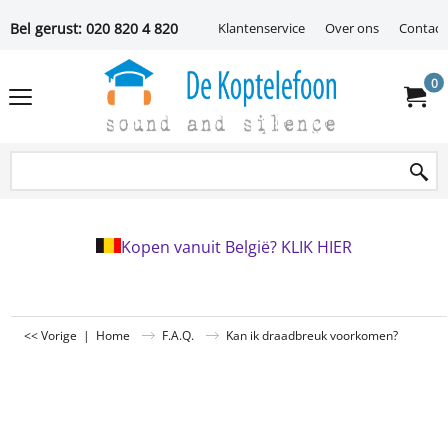
Bel gerust: 020 820 4 820
Klantenservice
Over ons
Contact
0
Kopen vanuit België? KLIK HIER
<< Vorige
|
Home
F.A.Q.
Kan ik draadbreuk voorkomen?