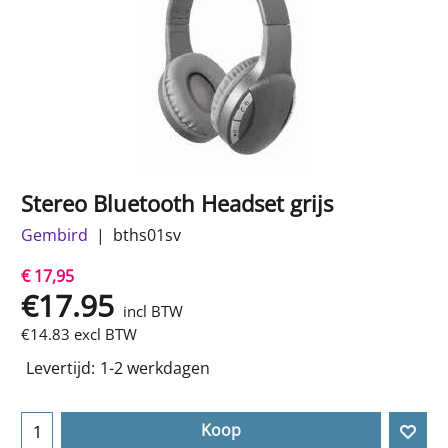
Stereo Bluetooth Headset grijs
Gembird
bths01sv
€ 17,95
€
17.95
incl BTW
€
14.83
excl BTW
Levertijd:
1-2 werkdagen
Koop