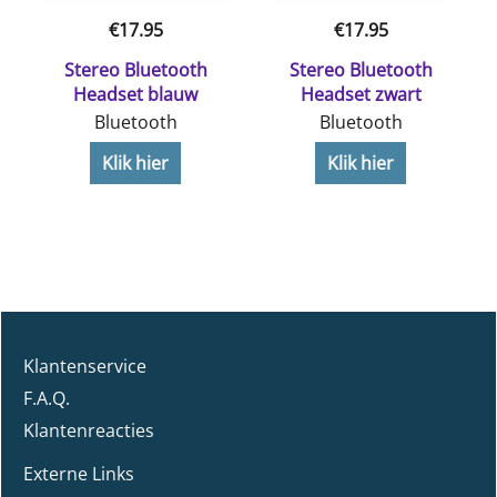
€
17.95
€
17.95
Stereo Bluetooth
Stereo Bluetooth
G
Headset blauw
Headset zwart
Bluetooth
Bluetooth
Klik hier
Klik hier
Klantenservice
F.A.Q.
Klantenreacties
Externe Links