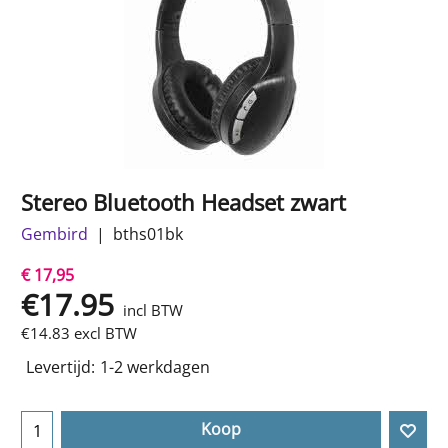
Stereo Bluetooth Headset zwart
Gembird
bths01bk
€ 17,95
€
17.95
incl BTW
€
14.83
excl BTW
Levertijd:
1-2 werkdagen
Koop