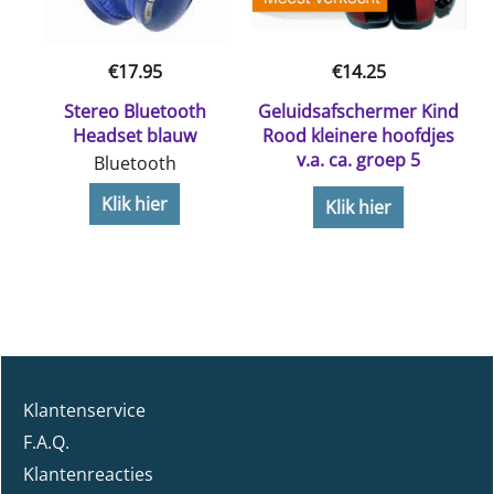
€
17.95
€
14.25
Stereo Bluetooth
Geluidsafschermer Kind
DK
Headset blauw
Rood kleinere hoofdjes
v.a. ca. groep 5
Bluetooth
Klik hier
Klik hier
Klantenservice
F.A.Q.
Klantenreacties